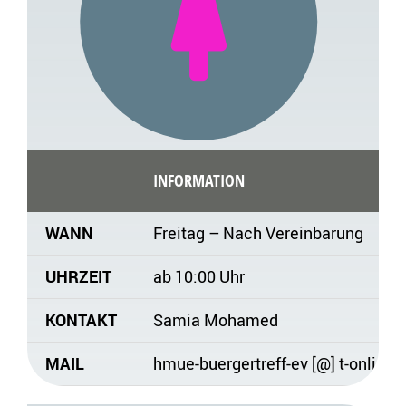
INFORMATION
WANN
Freitag – Nach Vereinbarung
UHRZEIT
ab 10:00 Uhr
KONTAKT
Samia Mohamed
MAIL
hmue-buergertreff-ev [@] t-online.