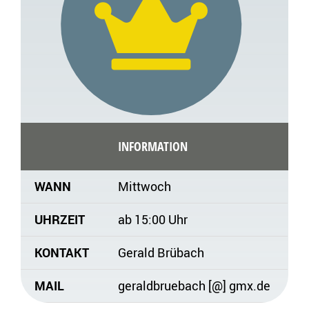
INFORMATION
WANN
Mittwoch
UHRZEIT
ab 15:00 Uhr
KONTAKT
Gerald Brübach
MAIL
geraldbruebach [@] gmx.de